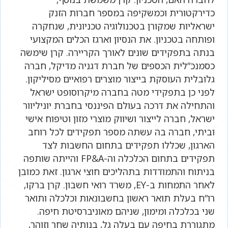
כדירקטורית וכמשקיפה במספר חברות הזנק
ישראליות שמקורן בטכנולוגיה טכניונית, שנחקרה
ופותחה בטכניון. את הנסיון וארגז הכלים המקצועי
בנתה בתפקידים שונים לאורך הקריירה. קרן שימשה
כסמנכ”לית הכספים של חברת דגניה מדיקל, חברה
גלובלית העוסקת בייצור מוצרים רפואיים מסיליקון.
לפני כן בתפקידי מטה בחברה מיקרוסופט ישראל
והתחילה את דרכה בעולם הפיננסי בחברת יוניליוור
ישראל, חברה לייצור ושיווק מוצרי מזון וטיפוח אישי
וביתי, חברה בה עשתה מספר תפקידים לכל רוחב
הארגון, שכללו תפקידים בתחום החשבות לצד
תפקידים בתחום הכלכלה וה-FP&A והייתה שותפה
בניתוח והתמודדות בתהליכים חוצי ארגון. זאת כמובן
לאחר התמחות ב-EY, משרד רואי חשבון. קרן ברקו,
רו”ח בעלת תואר ראשון בחשבונאות וכלכלה ותואר
שני בכלכלה ומימון, שניהם מאוניברסיטת חיפה.
מתגוררת בחיפה עם בעלה גל, בנותיה שחר וזוהר,