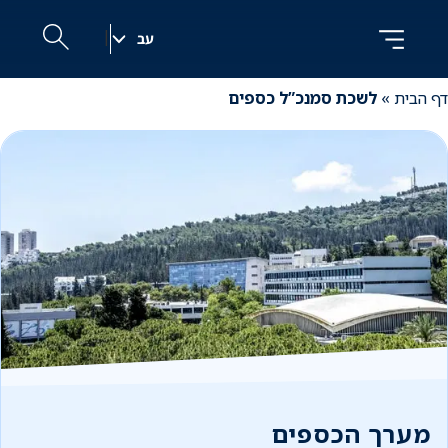
לג
לג
ניווט
תוכן
|
עב
h
דף הבית
»
לשכת סמנכ”ל כספים
מערך הכספים