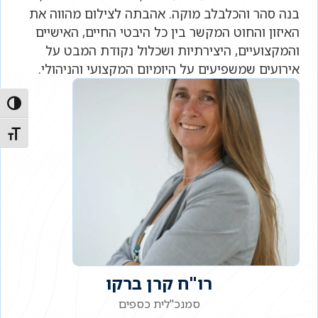
בנה סהר והכלבלב מוקה. אהבתה לצילום מהווה את
האיזון והחוט המקשר בין כל היבטי החיים, האישיים
והמקצועיים, היצירתיות ושכלול נקודת המבט על
אירועים שמשפיעים על היומיום המקצועי והניהולי.
הפעל/כ
מתג גו
רו"ח קרן ברקו
סמנכ"לית כספים