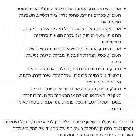
אגף רכש ומכרזים, הממונה על רכש ארץ וחו”ל טכניון ומוסד
הטכניון, מכרזים וחוזים, מחסן כללי, ציוד וקטלוג, חשבונות
ספקים ועוד.
אגף תקציבים, האחראי על ניהול תקציבי של פרוייקטים,
תרומות, שוטף ופיתוח ועל בקרת הוצאות ביחידות
ובפקולטות.
אגף חשבות, המוביל את נושאי הדוחות הכספיים של
הטכניון, מסוי, הנהלת חשבונות, גזברות, מלגות, נסיעות,
כנסים.
מחלקת חשבונות סטודנטים, המלווה את הסטודנטית
והסטודנט מבחינה פיננסית: שכר לימוד, שכר דירה, מלגות,
הלוואות, סיום תואר.
מחלקת שכר, המקיפה את כל נושאי השכר: פרטנית
למקבלי השכר או הגמלה או התמחות מקצועית רוחבית
בשכר וגמלה, הטבות, גמל, פנסיה, מס הכנסה, ביטוח לאומי
ומידע.
כל היחידות פועלות בשיתוף פעולה מלא בינן לבין עצמן ועם כלל היחידות
והפקולטות בטכניון ועוסקות בשיפור וייעול מתמיד של תהליכי עבודה
ואיכות השירות ללקוחות פנימיים וחיצוניים.