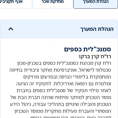
הנהלת המערך
מחלקת שכר
אגף תקציבים
הנהלת המערך
סמנכ"לית כספים
רו"ח קרן ברקו
רו”ח קרן מכהנת כסמנכ”לית כספים בטכניון-מכון
טכנולוגי לישראל, אוניברסיטת מחקר ציבורית בחיפה
המתמקדת בלימודי הנדסה ובמדעים מדויקים
ומלמדת גם רפואה ואדריכלות. לתפקיד זה הגיעה
לאחר מילוי תפקיד של סמנכ”לית כספים בחברת
מוסד הטכניון למחקר ופיתוח שהינה חברת הבת של
הטכניון והובילה שינויים בתהליכי עבודה, ניהול הידע
המסחרי והעברת פעילות מחקרית ממוסד הטכניון
לחברה האם, הטכניון. קרן משמשת בנוסף,