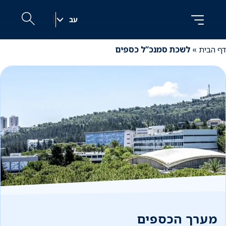
לג
לג
ניווט
תוכן
|
עב
h
דף הבית
»
לשכת סמנכ”ל כספים
מערך הכספים