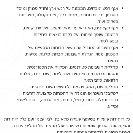
אגף רכש ומכרזים, הממונה על רכש ארץ וחו”ל טכניון ומוסד
הטכניון, מכרזים וחוזים, מחסן כללי, ציוד וקטלוג, חשבונות
ספקים ועוד.
אגף תקציבים, האחראי על ניהול תקציבי של פרוייקטים,
תרומות, שוטף ופיתוח ועל בקרת הוצאות ביחידות
ובפקולטות.
אגף חשבות, המוביל את נושאי הדוחות הכספיים של
הטכניון, מסוי, הנהלת חשבונות, גזברות, מלגות, נסיעות,
כנסים.
מחלקת חשבונות סטודנטים, המלווה את הסטודנטית
והסטודנט מבחינה פיננסית: שכר לימוד, שכר דירה, מלגות,
הלוואות, סיום תואר.
מחלקת שכר, המקיפה את כל נושאי השכר: פרטנית
למקבלי השכר או הגמלה או התמחות מקצועית רוחבית
בשכר וגמלה, הטבות, גמל, פנסיה, מס הכנסה, ביטוח לאומי
ומידע.
כל היחידות פועלות בשיתוף פעולה מלא בינן לבין עצמן ועם כלל היחידות
והפקולטות בטכניון ועוסקות בשיפור וייעול מתמיד של תהליכי עבודה
ואיכות השירות ללקוחות פנימיים וחיצוניים.