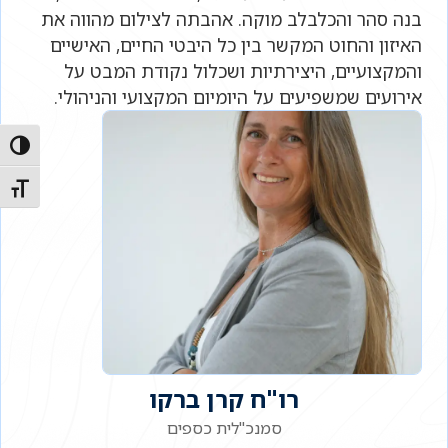
בנה סהר והכלבלב מוקה. אהבתה לצילום מהווה את
האיזון והחוט המקשר בין כל היבטי החיים, האישיים
והמקצועיים, היצירתיות ושכלול נקודת המבט על
אירועים שמשפיעים על היומיום המקצועי והניהולי.
הפעל/כ
מתג גו
רו"ח קרן ברקו
סמנכ"לית כספים