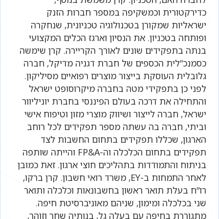
כדירקטורית וכמשקיפה במספר חברות הזנק
ישראליות שמקורן בטכנולוגיה טכניונית, שנחקרה
ופותחה בטכניון. את הנסיון וארגז הכלים המקצועי
בנתה בתפקידים שונים לאורך הקריירה. קרן שימשה
כסמנכ”לית הכספים של חברת דגניה מדיקל, חברה
גלובלית העוסקת בייצור מוצרים רפואיים מסיליקון.
לפני כן בתפקידי מטה בחברה מיקרוסופט ישראל
והתחילה את דרכה בעולם הפיננסי בחברת יוניליוור
ישראל, חברה לייצור ושיווק מוצרי מזון וטיפוח אישי
וביתי, חברה בה עשתה מספר תפקידים לכל רוחב
הארגון, שכללו תפקידים בתחום החשבות לצד
תפקידים בתחום הכלכלה וה-FP&A והייתה שותפה
בניתוח והתמודדות בתהליכים חוצי ארגון. זאת כמובן
לאחר התמחות ב-EY, משרד רואי חשבון. קרן ברקו,
רו”ח בעלת תואר ראשון בחשבונאות וכלכלה ותואר
שני בכלכלה ומימון, שניהם מאוניברסיטת חיפה.
מתגוררת בחיפה עם בעלה גל, בנותיה שחר וזוהר,