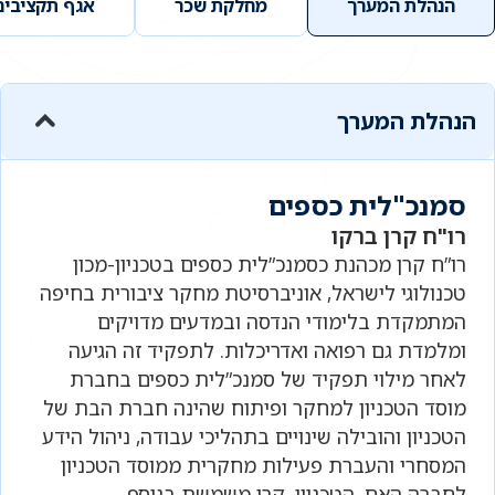
הנהלת המערך
מחלקת שכר
אגף תקציבים
הנהלת המערך
סמנכ"לית כספים
רו"ח קרן ברקו
רו”ח קרן מכהנת כסמנכ”לית כספים בטכניון-מכון
טכנולוגי לישראל, אוניברסיטת מחקר ציבורית בחיפה
המתמקדת בלימודי הנדסה ובמדעים מדויקים
ומלמדת גם רפואה ואדריכלות. לתפקיד זה הגיעה
לאחר מילוי תפקיד של סמנכ”לית כספים בחברת
מוסד הטכניון למחקר ופיתוח שהינה חברת הבת של
הטכניון והובילה שינויים בתהליכי עבודה, ניהול הידע
המסחרי והעברת פעילות מחקרית ממוסד הטכניון
לחברה האם, הטכניון. קרן משמשת בנוסף,